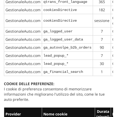
tta
GestionaleAuto.com
365
Qu
qtrans_front_language
ti
GestionaleAuto.com
182
Qu
cookiesDirective
Qu
GestionaleAuto.com
sessione
cookiesDirective
mpre
Cookie necessari
de
litato
GestionaleAuto.com
7
Qu
ga_logged_user
Cookie delle preferenze
GestionaleAuto.com
7
Qu
ga_logged_user_data
GestionaleAuto.com
90
Qu
ga_autovolpe_b2b_orders
Cookie per il miglioramento dell'esperienza utente
GestionaleAuto.com
7
Qu
lead_popup_*
GestionaleAuto.com
Cookie analitici
30
Qu
lead_popup_*
GestionaleAuto.com
1
Qu
ga_financial_search
Cookie di marketing
COOKIE DELLE PREFERENZE:
I cookie di preferenza consentono di memorizzare
Leggi
informazioni che migliorano l'utilizzo del sito, come le tue
la
auto preferite.
cookie
policy
Durata
Provider
Nome cookie
Fi
(giorni)