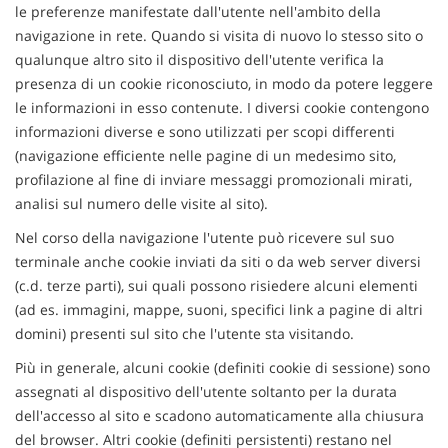
tracciamento
le preferenze manifestate dall'utente nell'ambito della
che
navigazione in rete. Quando si visita di nuovo lo stesso sito o
adottiamo
qualunque altro sito il dispositivo dell'utente verifica la
per
presenza di un cookie riconosciuto, in modo da potere leggere
offrire
le
le informazioni in esso contenute. I diversi cookie contengono
funzionalità
informazioni diverse e sono utilizzati per scopi differenti
e
(navigazione efficiente nelle pagine di un medesimo sito,
svolgere
profilazione al fine di inviare messaggi promozionali mirati,
le
analisi sul numero delle visite al sito).
attività
di
Nel corso della navigazione l'utente può ricevere sul suo
seguito
terminale anche cookie inviati da siti o da web server diversi
descritte.
(c.d. terze parti), sui quali possono risiedere alcuni elementi
Per
ottenere
(ad es. immagini, mappe, suoni, specifici link a pagine di altri
maggiori
domini) presenti sul sito che l'utente sta visitando.
informazioni
sull'utilità
Più in generale, alcuni cookie (definiti cookie di sessione) sono
e
assegnati al dispositivo dell'utente soltanto per la durata
sul
dell'accesso al sito e scadono automaticamente alla chiusura
funzionamento
del browser. Altri cookie (definiti persistenti) restano nel
di