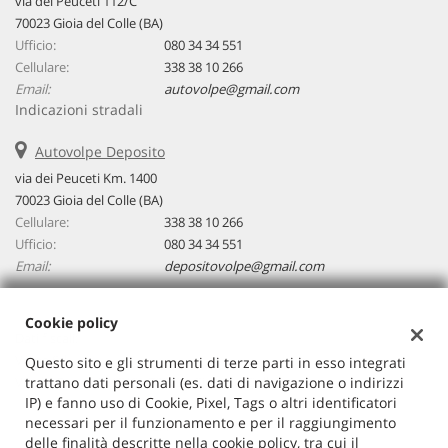
via dei Peuceti 112/C
70023 Gioia del Colle (BA)
Ufficio:
080 34 34 551
Cellulare:
338 38 10 266
Email:
autovolpe@gmail.com
Indicazioni stradali
Autovolpe Deposito
via dei Peuceti Km. 1400
70023 Gioia del Colle (BA)
Cellulare:
338 38 10 266
Ufficio:
080 34 34 551
Email:
depositovolpe@gmail.com
Cookie policy
Dati fiscali:
Volpe Srl
Questo sito e gli strumenti di terze parti in esso integrati
trattano dati personali (es. dati di navigazione o indirizzi
Via dei Peuceti 112/C - 70023 - Gioia del Colle
IP) e fanno uso di Cookie, Pixel, Tags o altri identificatori
C.F/P.IVA:
07103010729
necessari per il funzionamento e per il raggiungimento
Registro delle imprese:
BA
delle finalità descritte nella cookie policy, tra cui il