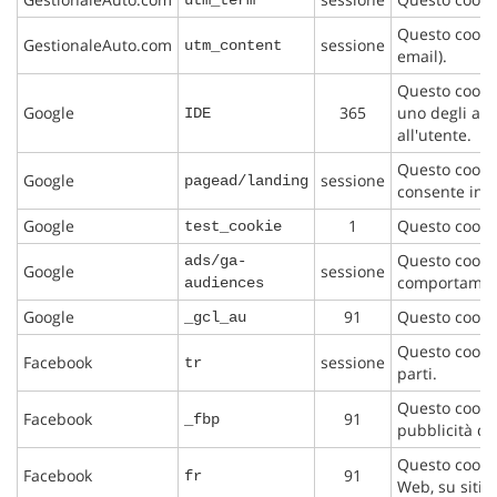
utm_term
Questo cookie
GestionaleAuto.com
sessione
utm_content
email).
Questo cookie
Google
365
uno degli ann
IDE
all'utente.
Questo cookie
Google
sessione
pagead/landing
consente inol
Google
1
Questo cookie
test_cookie
Questo cookie
ads/ga-
Google
sessione
comportamento
audiences
Google
91
Questo cookie 
_gcl_au
Questo cookie
Facebook
sessione
tr
parti.
Questo cookie
Facebook
91
_fbp
pubblicità di 
Questo cookie
Facebook
91
fr
Web, su siti 