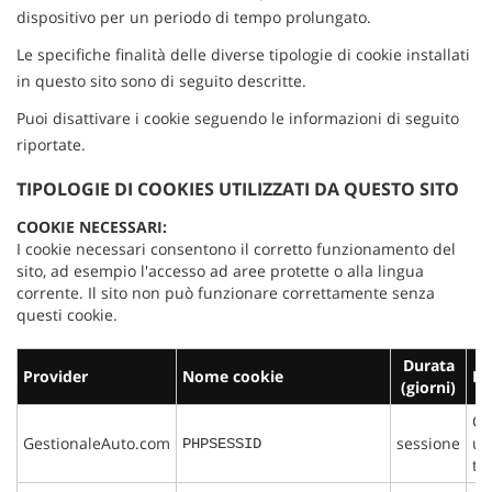
dispositivo per un periodo di tempo prolungato.
questi
strumenti
Le specifiche finalità delle diverse tipologie di cookie installati
di
in questo sito sono di seguito descritte.
tracciamento
si
Puoi disattivare i cookie seguendo le informazioni di seguito
rimanda
riportate.
alla
cookie
TIPOLOGIE DI COOKIES UTILIZZATI DA QUESTO SITO
policy.
Puoi
COOKIE NECESSARI:
rivedere
I cookie necessari consentono il corretto funzionamento del
e
sito, ad esempio l'accesso ad aree protette o alla lingua
modificare
corrente. Il sito non può funzionare correttamente senza
le
questi cookie.
tue
scelte
Durata
in
Provider
Nome cookie
Fi
(giorni)
qualsiasi
momento.
Qu
GestionaleAuto.com
sessione
ut
PHPSESSID
tu