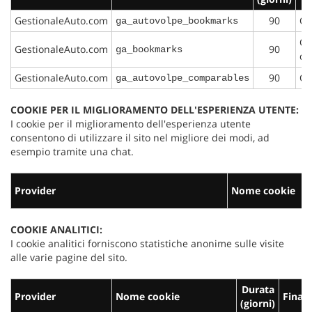
Salva
GestionaleAuto.com
90
Qu
ga_autovolpe_bookmarks
le
impostazioni
Qu
GestionaleAuto.com
90
ga_bookmarks
di
GestionaleAuto.com
90
Qu
ga_autovolpe_comparables
COOKIE PER IL MIGLIORAMENTO DELL'ESPERIENZA UTENTE:
I cookie per il miglioramento dell'esperienza utente
consentono di utilizzare il sito nel migliore dei modi, ad
esempio tramite una chat.
Provider
Nome cookie
COOKIE ANALITICI:
I cookie analitici forniscono statistiche anonime sulle visite
alle varie pagine del sito.
Durata
Provider
Nome cookie
Finali
(giorni)