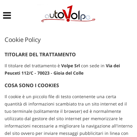
Le
tue
preferenze
di
consenso
Cookie Policy
Il
seguente
TITOLARE DEL TRATTAMENTO
pannello
Il titolare del trattamento è
ti
Volpe Srl
con sede in
Via dei
consente
Peuceti 112/C - 70023 - Gioia del Colle
di
esprimere
COSA SONO I COOKIES
le
tue
Il cookie è un piccolo file di testo contenente una certa
preferenze
quantità di informazioni scambiato tra un sito internet ed il
di
tuo terminale (solitamente il browser) ed è normalmente
consenso
utilizzato dal gestore del sito internet per memorizzare le
alle
informazioni necessarie a migliorare la navigazione all'interno
tecnologie
di
del sito ovvero per inviare messaggi pubblicitari in linea con