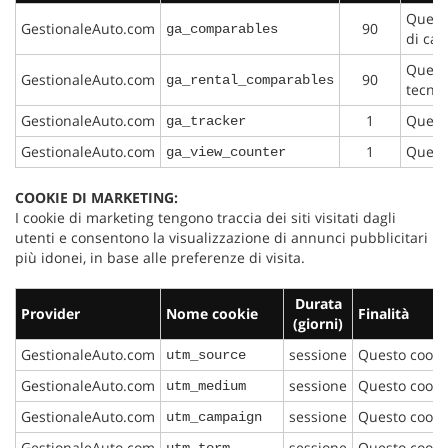
Questo
GestionaleAuto.com
90
ga_comparables
di cac
Questo
GestionaleAuto.com
90
ga_rental_comparables
tecnic
GestionaleAuto.com
1
Questo
ga_tracker
GestionaleAuto.com
1
Questo
ga_view_counter
COOKIE DI MARKETING:
I cookie di marketing tengono traccia dei siti visitati dagli
utenti e consentono la visualizzazione di annunci pubblicitari
più idonei, in base alle preferenze di visita.
Durata
Provider
Nome cookie
Finalità
(giorni)
GestionaleAuto.com
sessione
Questo cookie
utm_source
GestionaleAuto.com
sessione
Questo cookie
utm_medium
GestionaleAuto.com
sessione
Questo cooki
utm_campaign
GestionaleAuto.com
sessione
Questo cookie