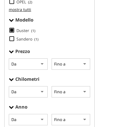
OPEL
(2)
Volante multi
questi
mostra tutti
strumenti
di
Modello
tracciamento
si
Duster
(1)
rimanda
Sandero
alla
(1)
cookie
policy.
Prezzo
Puoi
rivedere
e
modificare
Chilometri
le
tue
scelte
in
qualsiasi
Anno
momento.