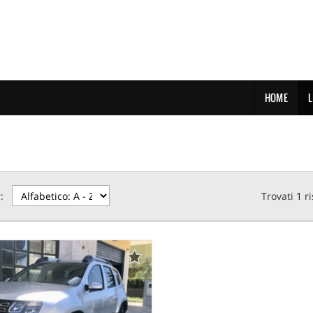
HOME
L
:
Trovati
1
ri