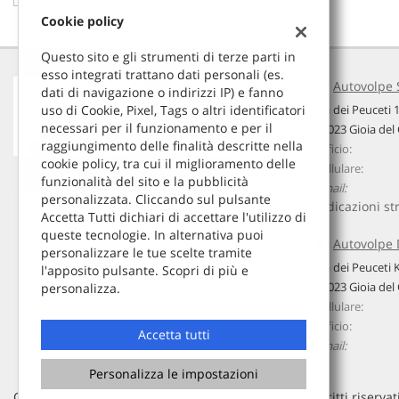
Cookie policy
Questo sito e gli strumenti di terze parti in
esso integrati trattano dati personali (es.
Autovolpe
dati di navigazione o indirizzi IP) e fanno
uso di Cookie, Pixel, Tags o altri identificatori
via dei Peuceti 
necessari per il funzionamento e per il
70023 Gioia del 
raggiungimento delle finalità descritte nella
Ufficio:
cookie policy, tra cui il miglioramento delle
Cellulare:
funzionalità del sito e la pubblicità
Email:
personalizzata. Cliccando sul pulsante
Indicazioni st
Accetta Tutti dichiari di accettare l'utilizzo di
queste tecnologie. In alternativa puoi
Autovolpe 
personalizzare le tue scelte tramite
via dei Peuceti
l'apposito pulsante. Scopri di più e
Leggi
70023 Gioia del 
personalizza.
la
Cellulare:
cookie
Ufficio:
policy
Accetta tutti
Email:
Personalizza le impostazioni
Copyright © 2026 GestionaleAuto.com S.r.l., Tutti i diritti riservat