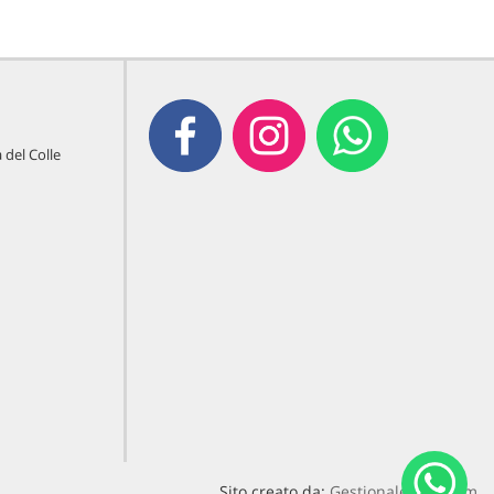
 del Colle
Sito creato da:
GestionaleAuto.com