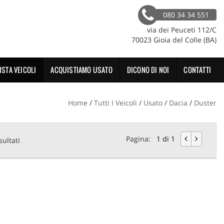
080 34 34 551
via dei Peuceti 112/C
70023 Gioia del Colle (BA)
ISTA VEICOLI
ACQUISTIAMO USATO
DICONO DI NOI
CONTATTI
Home
/
Tutti I Veicoli
/
Usato
/
Dacia
/
Duster
Pagina:
1 di 1
sultati