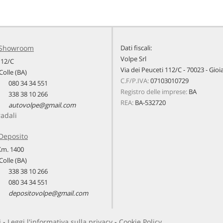
 Showroom
Dati fiscali:
Volpe Srl
112/C
Via dei Peuceti 112/C - 70023 - Gioia
Colle (BA)
C.F/P.IVA:
07103010729
080 34 34 551
Registro delle imprese:
BA
338 38 10 266
REA:
BA-532720
autovolpe@gmail.com
radali
Deposito
 Km. 1400
Colle (BA)
338 38 10 266
080 34 34 551
depositovolpe@gmail.com
i -
Leggi l'informativa sulla privacy
-
Cookie Policy