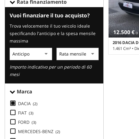
Rata finanziamento
tracciamento
che
adottiamo
Vuoi finanziare il tuo acquisto?
per
Trova velocemente il tuo veicolo ideale
offrire
12.500 €
o 
le
specificando l'anticipo e la spesa mensile
funzionalità
massima
2016 DACIA D
e
1.461 Cm³ • Di
svolgere
le
98.000 Km • C
attività
metallizzato • 5
Importo indicativo per un periodo di 60
di
5 posti • ABS •
mesi
seguito
Passeggero • Al
barre tetto •
descritte.
Cambio a 6 mar
Per
Marca
centralizzata 
ottenere
trazione • Crui
maggiori
DACIA
(2)
Fendinebbia •
informazioni
Immobilizzator
FIAT
(3)
sull'utilità
riserva • Senso
e
FORD
(3)
Servosterzo • 
sul
laterali elettr
MERCEDES-BENZ
(2)
funzionamento
assistito • To
di