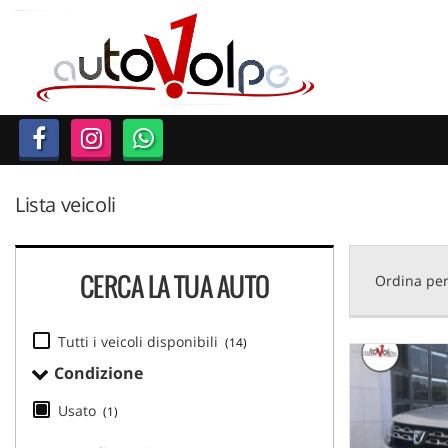
Le
tue
preferenze
di
consenso
Il
seguente
pannello
Lista veicoli
ti
consente
di
esprimere
CERCA LA TUA AUTO
Ordina per
le
tue
preferenze
Tutti i veicoli disponibili
(14)
di
Condizione
consenso
alle
Usato
(1)
tecnologie
di