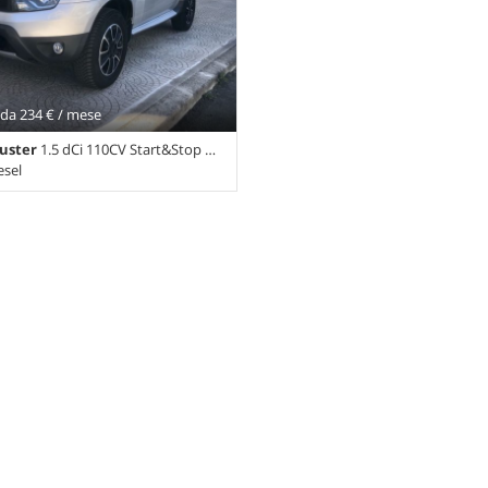
da 234 € / mese
uster
1.5 dCi 110CV Start&Stop 4x2 Prestige
esel
ambio Manuale (6) • Argento
 Porte • 4 vetri elettrici • 5 porte •
 Airbag • Airbag laterali • Airbag
zacristalli elettrici • Autoradio •
 Bluetooth • Boardcomputer •
ce • Cerchi in lega • Chiusura
• Climatizzatore • Controllo
se Control • diesel • ESP •
 Guidabile da neopatentati •
e elettronico • MP3 • Ruota di
ri di parcheggio posteriori •
Navigatore satellitare • Specchietti
ici • Telecamera per parcheggio
uch screen • USB • Vivavoce •